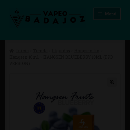
Ir
Ir
Menú
a
al
la
contenido
navegación
Inicio
Inicio
Tienda
Líquidos
Hangsen liq
Advertencias Legales
Hangsen 10ml
HANGSEN BLUEBERRY 10ML (TPD
VERSION)
Aviso Legal
Blog
Carrito
Checkout
Condiciones de compra