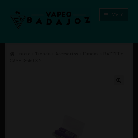
Ir
Ir
Menú
a
al
la
contenido
navegación
Inicio
Inicio
Tienda
Accesorios
Fundas
BATTERY
Advertencias Legales
CASE 18650 X 2
Aviso Legal
Blog
Carrito
Checkout
Condiciones de compra