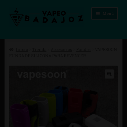
Ir
Ir
Menú
a
al
la
contenido
navegación
Inicio
Inicio
Tienda
Accesorios
Fundas
VAPESOON
Advertencias Legales
FUNDA DE SILICONA PARA REVENGER
Aviso Legal
Blog
Carrito
Checkout
Condiciones de compra