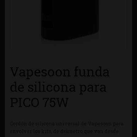
Contacto
Información sobre Envíos
Métodos de Pago
Métodos de Pago
Vapesoon funda
Mi Cuenta
de silicona para
Política de Cookies
PICO 75W
Política de Privacidad
Cordón de silicona universal de Vapesoon para
Quienes Somos
envolver los kits, de diámetro que van desde