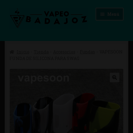
Ir
Ir
Menú
a
al
la
contenido
navegación
Inicio
Inicio
Tienda
Accesorios
Fundas
VAPESOON
Advertencias Legales
FUNDA DE SILICONA PARA SWAG
Aviso Legal
Blog
Carrito
Checkout
Condiciones de compra