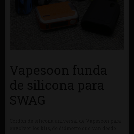
Contacto
Información sobre Envíos
Métodos de Pago
Métodos de Pago
Vapesoon funda
Mi Cuenta
de silicona para
Política de Cookies
SWAG
Política de Privacidad
Cordón de silicona universal de Vapesoon para
Quienes Somos
envolver los kits, de diámetro que van desde