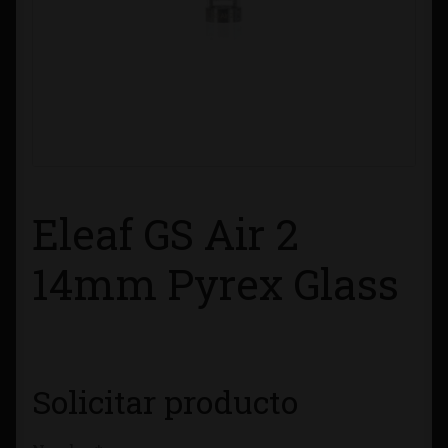
Contacto
Información sobre Envíos
Métodos de Pago
Métodos de Pago
Eleaf GS Air 2
Mi Cuenta
14mm Pyrex Glass
Política de Cookies
Política de Privacidad
Solicitar producto
Quienes Somos