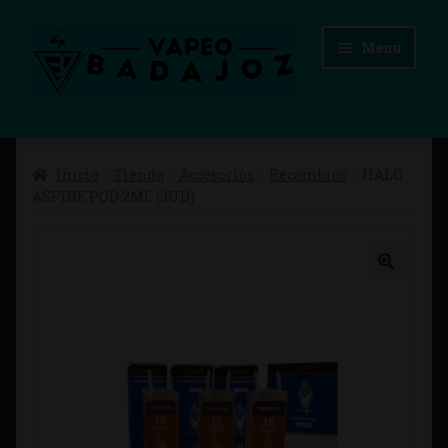
Ir
Ir
Menú
a
al
la
contenido
navegación
Inicio
Inicio
Tienda
Accesorios
Recambios
HALO
Advertencias Legales
ASPIRE POD 2ML (3UD)
Aviso Legal
Blog
Carrito
Checkout
Condiciones de compra