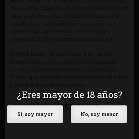
Sugar Twist
: En la vida nunca probó algo tan
dulce como Sugar Twist. Recién horneado, es un
sabor a los donuts tal y como se hacían en el
pasado. Este líquido gourmet proporciona los
sabores más apetitosos de una panadería
artesanal. Su día no estará completo sin él.
Cryptic Blast
: Tiene un sabor a frutas del
bosque con toques a pastel recién horneado.
Aunque Cryptic Blast destaca por su sabor a
frutos rojos, se puede apreciar también un sabor
a pastel al final de cada calada.
¿Eres mayor de 18 años?
Productos relacionados