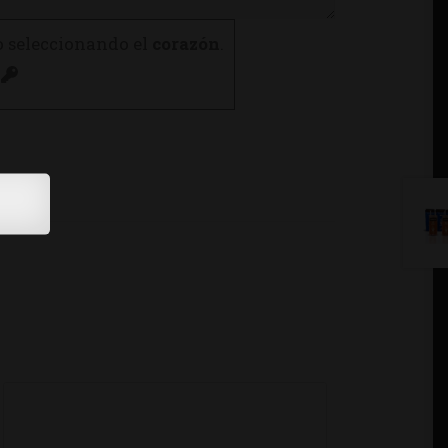
o seleccionando el
corazón
.