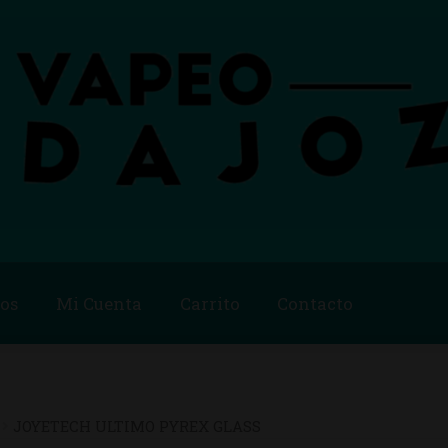
os
Mi Cuenta
Carrito
Contacto
Blog
Carrito
Checkout
Condiciones de compra
Contac
ago
Métodos de Pago
Mi Cuenta
Política de Cookies
JOYETECH ULTIMO PYREX GLASS