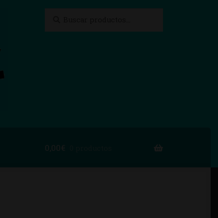
Buscar
Buscar
por:
0,00
€
0 productos
to