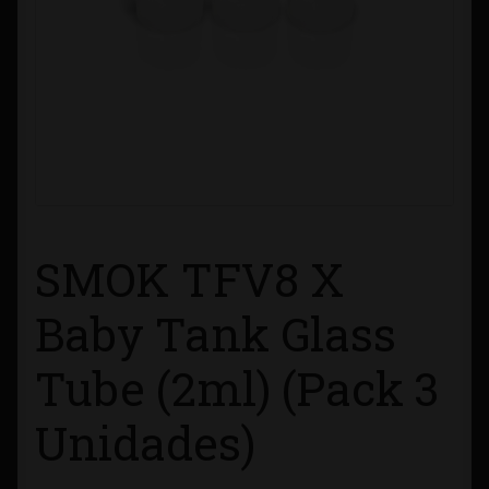
Contacto
Información sobre Envíos
Métodos de Pago
Métodos de Pago
SMOK TFV8 X
Mi Cuenta
Baby Tank Glass
Política de Cookies
Tube (2ml) (Pack 3
Política de Privacidad
Unidades)
Quienes Somos