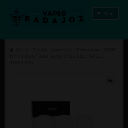
Ir
Ir
Menú
a
al
la
contenido
navegación
Inicio
Inicio
Tienda
Accesorios
Recambios
SMOK
Advertencias Legales
TFV8 X BABY TANK GLASS TUBE (2ML) (PACK 3
UNIDADES)
Aviso Legal
Blog
Carrito
Checkout
Condiciones de compra