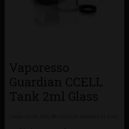
Contacto
Información sobre Envíos
Métodos de Pago
Métodos de Pago
Vaporesso
Mi Cuenta
Guardian CCELL
Política de Cookies
Tank 2ml Glass
Política de Privacidad
Llega con un tubo de vidrio de repuesto de 2 ml.
Quienes Somos