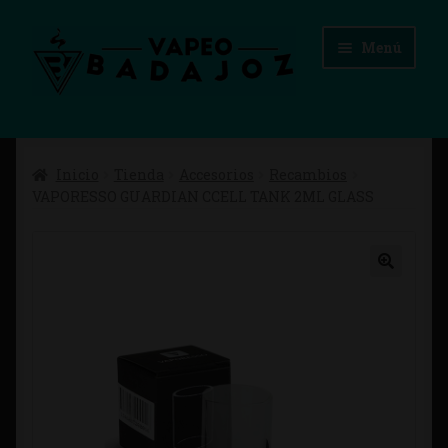
Ir
Ir
Menú
a
al
la
contenido
navegación
Inicio
Inicio
Tienda
Accesorios
Recambios
Advertencias Legales
VAPORESSO GUARDIAN CCELL TANK 2ML GLASS
Aviso Legal
Blog
Carrito
Checkout
Condiciones de compra