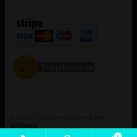
© VapeoBadajoz 2018 - Diseño web por
SEOBadajoz
0