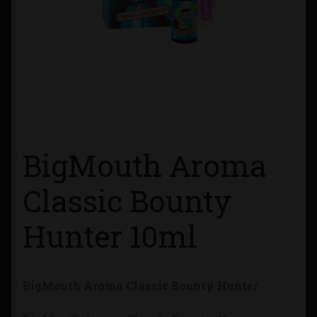
Contacto
Información sobre Envíos
Métodos de Pago
Métodos de Pago
BigMouth Aroma
Mi Cuenta
Classic Bounty
Política de Cookies
Hunter 10ml
Política de Privacidad
BigMouth Aroma Classic Bounty Hunter
Quienes Somos