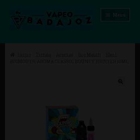
Ir
Ir
Menú
a
al
la
contenido
navegación
Inicio
Inicio
Tienda
Aromas
Big Mouth
10ml
Advertencias Legales
BIGMOUTH AROMA CLASSIC BOUNTY HUNTER 10ML
Aviso Legal
Blog
Carrito
Checkout
Condiciones de compra