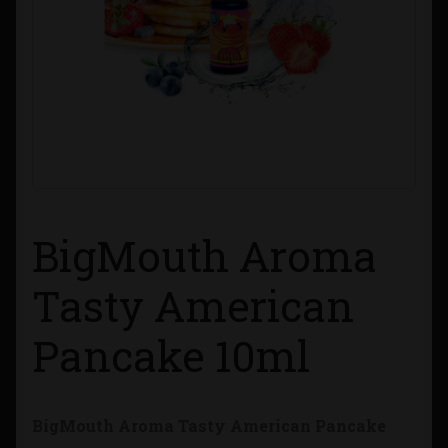
Contacto
Información sobre Envíos
Métodos de Pago
Métodos de Pago
BigMouth Aroma
Mi Cuenta
Tasty American
Política de Cookies
Pancake 10ml
Política de Privacidad
Quienes Somos
BigMouth Aroma Tasty American Pancake