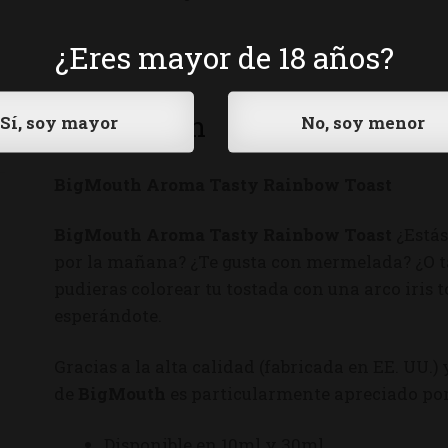
¿Eres mayor de 18 años?
Descripción
BigMouth Aroma Tasty Rainbow Toast
BigMouth Aroma Tasty Rainbow Toast
¿Está
por la mañana? ¿Te gusta con mermelada? ¿O tal
pudieras colorear tu tostada con una arco iris t
esperándote.
Gracias a la alta calidad (fabricada en EE. UU.)
de
BigMouth
es particularmente apreciado por
Disponible en 10ml y 30ml