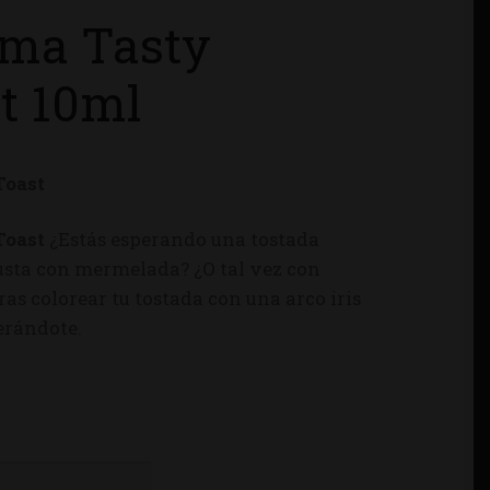
ma Tasty
t 10ml
Toast
Toast
¿Estás esperando una tostada
usta con mermelada? ¿O tal vez con
ras colorear tu tostada con una arco iris
perándote.