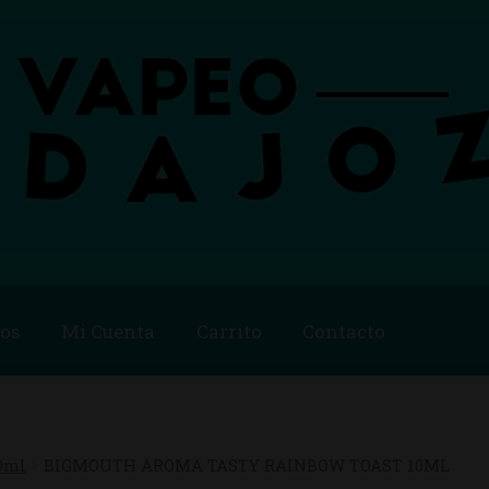
os
Mi Cuenta
Carrito
Contacto
Blog
Carrito
Checkout
Condiciones de compra
Contac
ago
Métodos de Pago
Mi Cuenta
Política de Cookies
0ml
BIGMOUTH AROMA TASTY RAINBOW TOAST 10ML