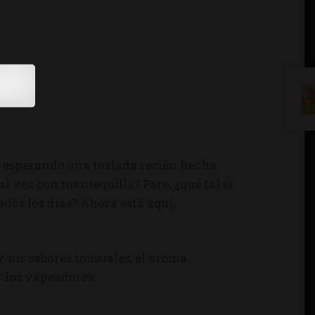
s esperando una tostada recién hecha
 vez con mantequilla? Pero, ¿qué tal si
odos los días? Ahora está aquí,
 y sus sabores inusuales, el aroma
 los vapeadores.