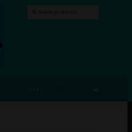
Buscar
Buscar
por:
0,00
€
0 productos
to