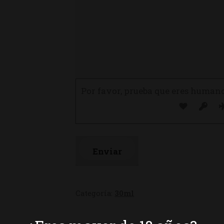
Por favor, prueba que eres human
Categoría:
30ml