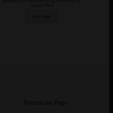
BigMouth Aroma Retro Juice Lemon &
Cactus 30ml
Leer más
Formas de Pago