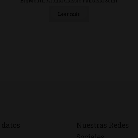
BigMouth Aroma Classic Fantasia 30ml
Leer más
 datos
Nuestras Redes
Sociales