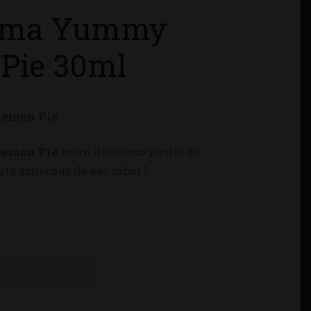
oma Yummy
Pie 30ml
emon Pie
Lemon Pie
es un delicioso pastel de
te acuerdas de ese sabor?