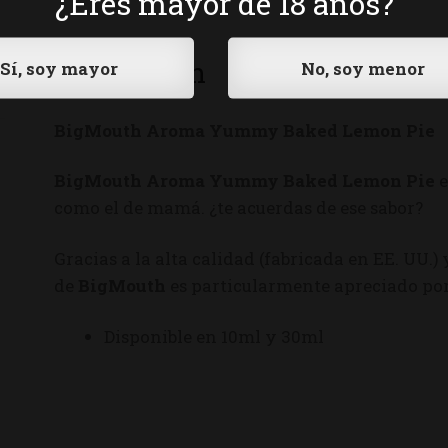
¿Eres mayor de 18 años?
Descripción
BigMouth Aroma Yummy Baked Lemon Pie
BigMouth Aroma Yummy Baked Lemon Pie
e
como el de mamá. ¿te acuerdas de ese sabor?
Gracias a la alta calidad (fabricada en EE. UU.)
de
BigMouth
es particularmente apreciado por
Disponible en 10ml y 30ml