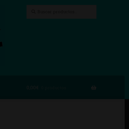
Buscar
Buscar
por:
0,00
€
0 productos
to