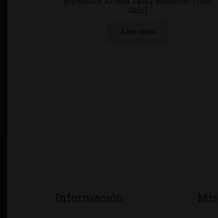
BigMouth Aroma Tasty Rainbow Toast
30ml
Leer más
Información
Mis