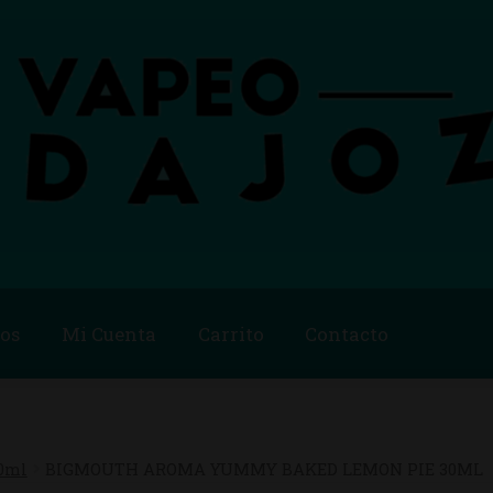
os
Mi Cuenta
Carrito
Contacto
Blog
Carrito
Checkout
Condiciones de compra
Contac
ago
Métodos de Pago
Mi Cuenta
Política de Cookies
0ml
BIGMOUTH AROMA YUMMY BAKED LEMON PIE 30ML