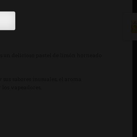
s un delicioso pastel de limón horneado
 y sus sabores inusuales, el aroma
 los vapeadores.