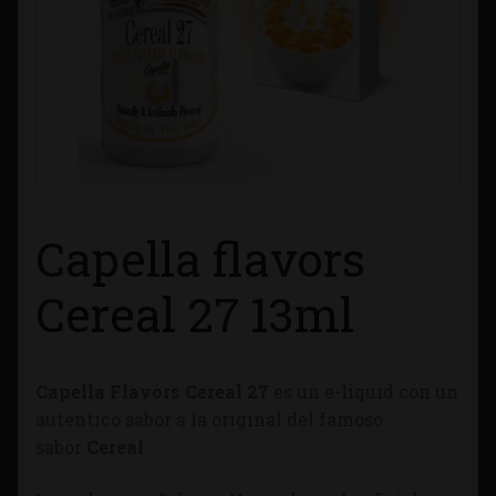
Contacto
Información sobre Envíos
Métodos de Pago
Métodos de Pago
Capella flavors
Mi Cuenta
Cereal 27 13ml
Política de Cookies
Capella Flavors Cereal 27
es un e-liquid con un
Política de Privacidad
autentico sabor a la original del famoso
sabor
Cereal
.
Quienes Somos