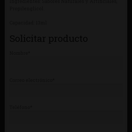
Ingredientes: Sabores Naturales y Artificiales,
Tienda
Propilenglicol.
Capacidad: 13ml
Solicitar producto
Nombre*
Correo electrónico*
Teléfono*