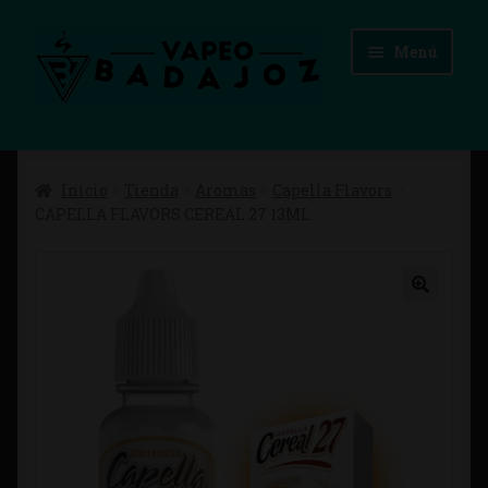
Ir
Ir
Menú
a
al
la
contenido
navegación
Inicio
Inicio
Tienda
Aromas
Capella Flavors
Advertencias Legales
CAPELLA FLAVORS CEREAL 27 13ML
Aviso Legal
Blog
Carrito
Checkout
Condiciones de compra