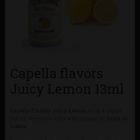
Contacto
Información sobre Envíos
Métodos de Pago
Métodos de Pago
Capella flavors
Mi Cuenta
Juicy Lemon 13ml
Política de Cookies
Capella Flavors Juicy Lemon
es un e-liquid
Política de Privacidad
con un autentico sabor a la original de
Zumo de
Limón
.
Quienes Somos