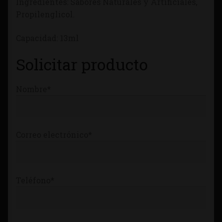
Ingredientes: Sabores Naturales y Artificiales,
Tienda
Propilenglicol.
Capacidad: 13ml
Solicitar producto
Nombre*
Correo electrónico*
Teléfono*