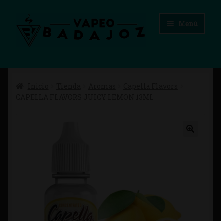
Ir
Ir
Menú
a
al
la
contenido
navegación
Inicio
Inicio
Tienda
Aromas
Capella Flavors
Advertencias Legales
CAPELLA FLAVORS JUICY LEMON 13ML
Aviso Legal
Blog
Carrito
Checkout
Condiciones de compra