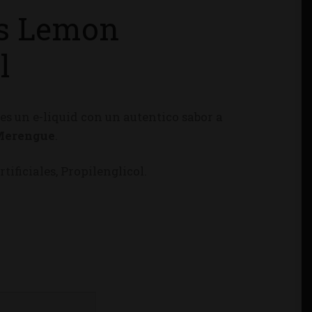
rs Lemon
l
e
es un e-liquid con un autentico sabor a
 Merengue
.
tificiales, Propilenglicol.