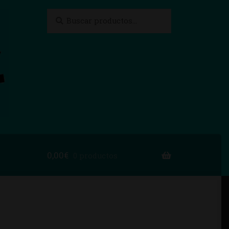
Buscar
Buscar
por:
0,00
€
0 productos
to