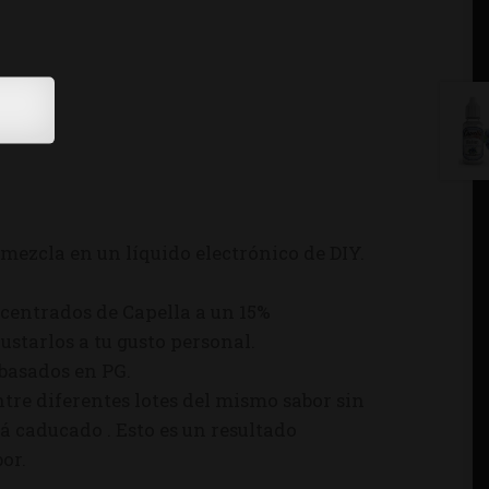
mezcla en un líquido electrónico de DIY.
centrados de Capella a un 15%
starlos a tu gusto personal.
 basados en PG.
tre diferentes lotes del mismo sabor sin
á caducado . Esto es un resultado
or.