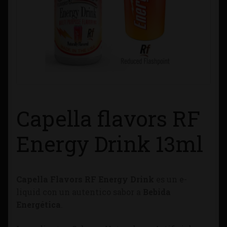
Contacto
Información sobre Envíos
Métodos de Pago
Métodos de Pago
Capella flavors RF
Mi Cuenta
Energy Drink 13ml
Política de Cookies
Capella Flavors RF Energy Drink
es un e-
Política de Privacidad
liquid con un autentico sabor a
Bebida
Energética
.
Quienes Somos