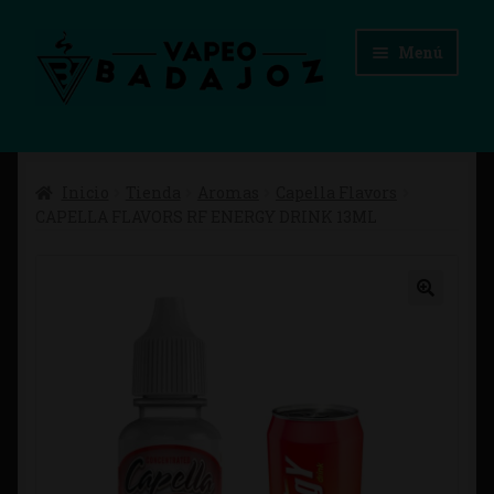
Ir
Ir
Menú
a
al
la
contenido
navegación
Inicio
Inicio
Tienda
Aromas
Capella Flavors
Advertencias Legales
CAPELLA FLAVORS RF ENERGY DRINK 13ML
Aviso Legal
Blog
Carrito
Checkout
Condiciones de compra