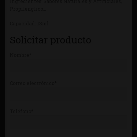
Ingredientes: Sabores Naturales y Artificiales,
Tienda
Propilenglicol.
Capacidad: 13ml
Solicitar producto
Nombre*
Correo electrónico*
Teléfono*