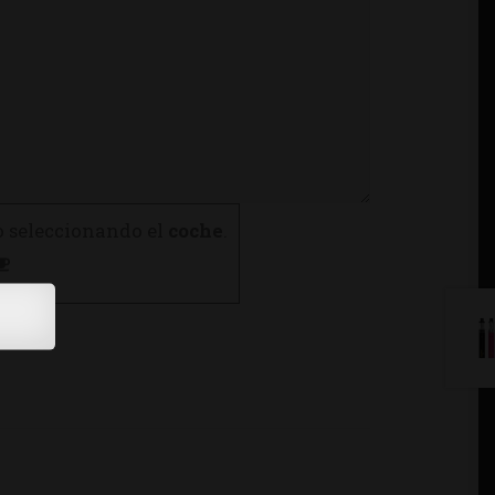
o seleccionando el
coche
.