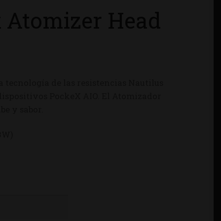
x Atomizer Head
a tecnología de las resistencias Nautilus
 dispositivos PockeX AIO. El Atomizador
be y sabor.
23W)