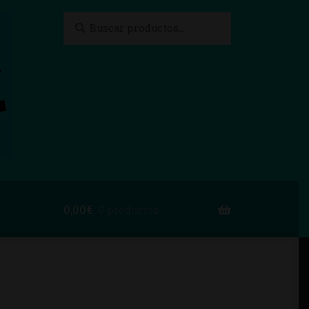
Buscar
Buscar
por:
0,00
€
0 productos
to