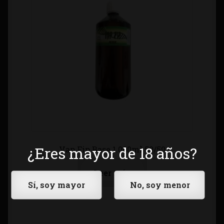
¿Eres mayor de 18 años?
Vap Fip Base 1.000ml 50/50
Leer más