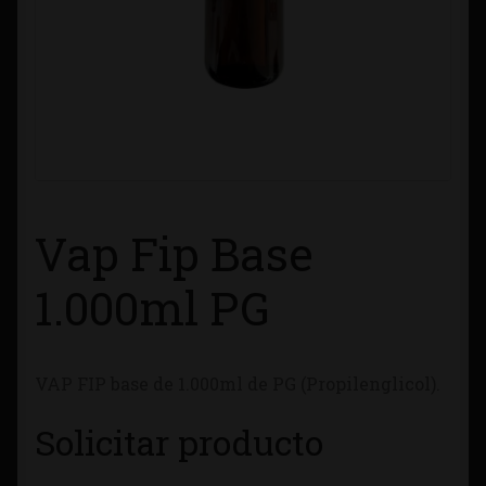
Contacto
Información sobre Envíos
Métodos de Pago
Métodos de Pago
Vap Fip Base
Mi Cuenta
1.000ml PG
Política de Cookies
VAP FIP base de 1.000ml de PG (
Propilenglicol)
.
Política de Privacidad
Solicitar producto
Quienes Somos