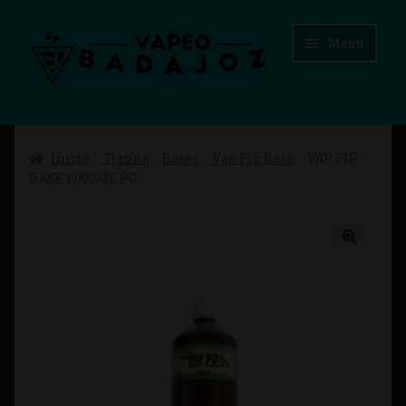
Ir
Ir
Menú
a
al
la
contenido
navegación
Inicio
Inicio
Tienda
Bases
Vap Fip Base
VAP FIP
Advertencias Legales
BASE 1.000ML PG
Aviso Legal
Blog
Carrito
Checkout
Condiciones de compra