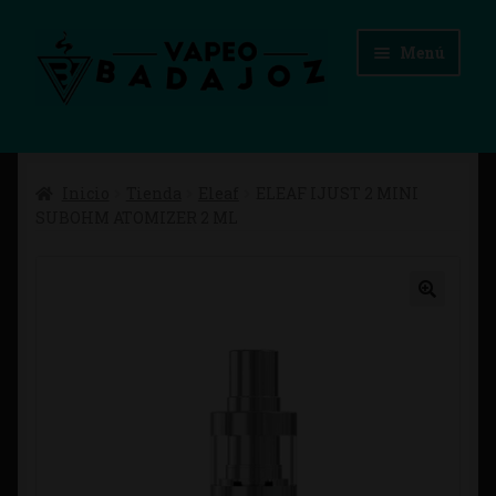
Ir
Ir
Menú
a
al
la
contenido
navegación
Inicio
Inicio
Tienda
Eleaf
ELEAF IJUST 2 MINI
Advertencias Legales
SUBOHM ATOMIZER 2 ML
Aviso Legal
Blog
Carrito
Checkout
Condiciones de compra