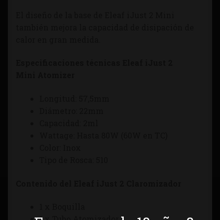
El diseño de la base de Eleaf iJust 2 Mini
también mejora la capacidad de disipación de
calor en gran medida.
Especificaciones técnicas Eleaf iJust 2
Mini Atomizer
Longitud: 57,5mm
Diámetro: 22mm
Capacidad: 2ml
Wattage: Hasta 80W (60W en TC)
Color: Inox
Tipo de Rosca: 510
Contenido del Eleaf iJust 2 Claromizador
1 x Boquilla
1 x Tubo Atomizador