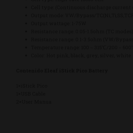
Cell type: (Continuous discharge current
Output mode: VW/Bypass/TC(Ni,Ti,SS,T
Output wattage: 1-75W
Resistance range: 0.05-1.5ohm (TC modes
Resistance range: 0.1-3.5ohm (VW/Bypas
Temperature range: 100－315℃/200－600℉
Color: Hot pink, black, grey, silver, white
Contenido Eleaf iStick Pico Battery
1×iStick Pico
1×USB Cable
2×User Manua