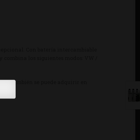
cepcional. Con batería intercambiable
y combina los siguientes modos: VW /
Pico también se puede adquirir en