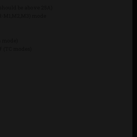
 should be above 25A)
CR-M1,M2,M3) mode
)
s mode)
 (TC modes)