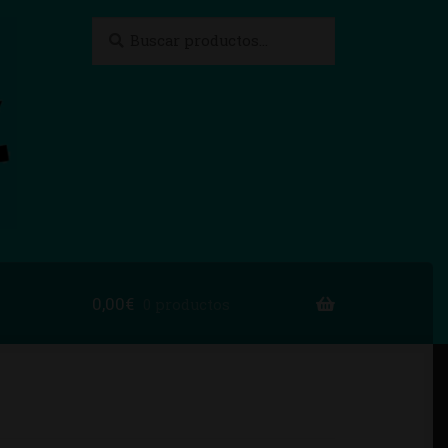
Buscar
Buscar
por:
0,00
€
0 productos
to