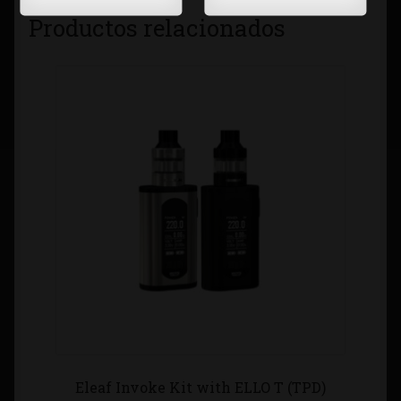
Productos relacionados
Eleaf Invoke Kit with ELLO T (TPD)