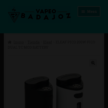
Ir
Ir
Menú
a
al
la
contenido
navegación
Inicio
Inicio
Tienda
Eleaf
ELEAF PICO 200W PICO
Advertencias Legales
DUAL TC MOD BATTERY
Aviso Legal
Blog
Carrito
Checkout
Condiciones de compra