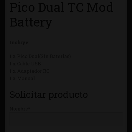
Pico Dual TC Mod
Tienda
Battery
Incluye:
1 x Pico Dual(Sin Baterías)
1 x Cable USB
1 x Adaptador RC
1 x Manual
Solicitar producto
Nombre*