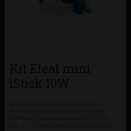
Contacto
Información sobre Envíos
Métodos de Pago
Métodos de Pago
Kit Eleaf mini
Mi Cuenta
iStick 10W
Política de Cookies
Mini iStick es un mod 10W box, hecho
Política de Privacidad
de aluminio con una batería integrada de
1.050 mAh y unas medidas de 32,5 x 21 x 52
Quienes Somos
mm. 3,3 – 5V con Pantalla OLED. Incluye mini