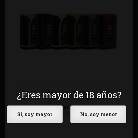
¿Eres mayor de 18 años?
Eleaf Ikuu i200 MOD
Leer más