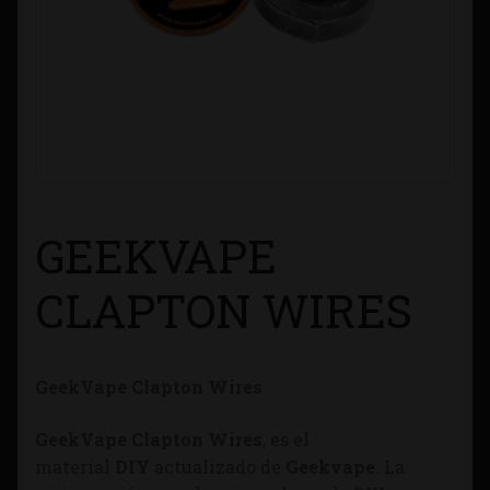
Contacto
Información sobre Envíos
Métodos de Pago
Métodos de Pago
GEEKVAPE
Mi Cuenta
CLAPTON WIRES
Política de Cookies
GeekVape Clapton Wires
Política de Privacidad
GeekVape Clapton Wires
, es el
Quienes Somos
material
DIY
actualizado de
Geekvape
. La