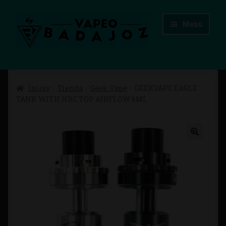
Ir
Ir
Menú
a
al
la
contenido
navegación
Inicio
Inicio
Tienda
Geek Vape
GEEKVAPE EAGLE
Advertencias Legales
TANK WITH HBC TOP AIRFLOW 6ML
Aviso Legal
Blog
Carrito
Checkout
Condiciones de compra