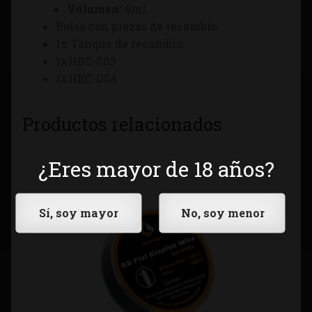
Volumen:
6ml.
Bolsa con piezas de recambio.
1x Tanque de recambio.
1xHBC-S03
1xHBC-D04
Productos relacionados
¿Eres mayor de 18 años?