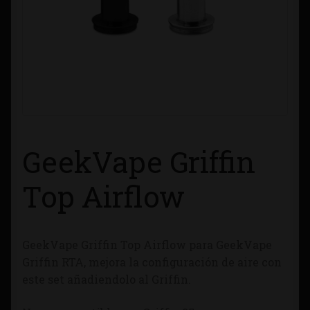
Contacto
Información sobre Envíos
Métodos de Pago
Métodos de Pago
GeekVape Griffin
Mi Cuenta
Top Airflow
Política de Cookies
GeekVape Griffin Top Airflow para GeekVape
Política de Privacidad
Griffin RTA, mejora la configuración de aire con
este set añadiendolo al Griffin.
Quienes Somos