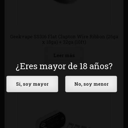
Geekvape SS316 Flat Clapton Wire Ribbon (26ga
x 18ga) + 32ga (10ft)
Leer más
¿Eres mayor de 18 años?