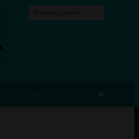
Buscar
Buscar
por:
0,00
€
0 productos
to