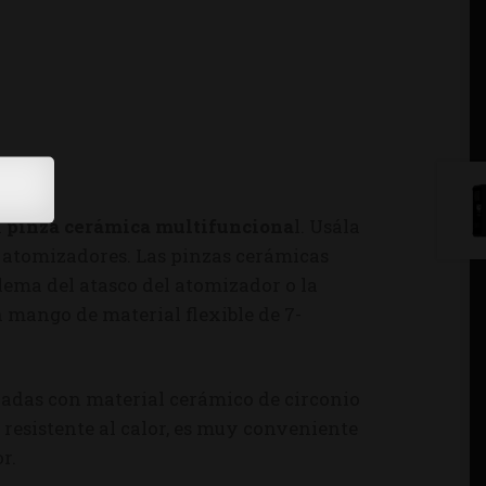
a
pinza cerámica multifunciona
l. Usála
los atomizadores. Las pinzas cerámicas
ema del atasco del atomizador o la
 mango de material flexible de 7-
cadas con material cerámico de circonio
 resistente al calor, es muy conveniente
r.