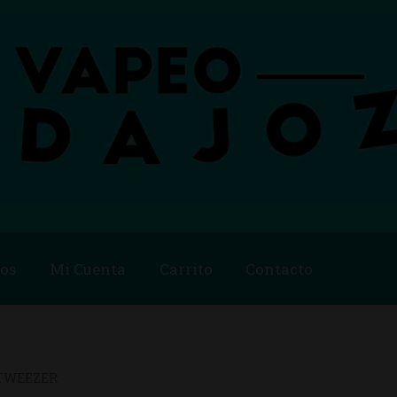
os
Mi Cuenta
Carrito
Contacto
Blog
Carrito
Checkout
Condiciones de compra
Contac
ago
Métodos de Pago
Mi Cuenta
Política de Cookies
TWEEZER