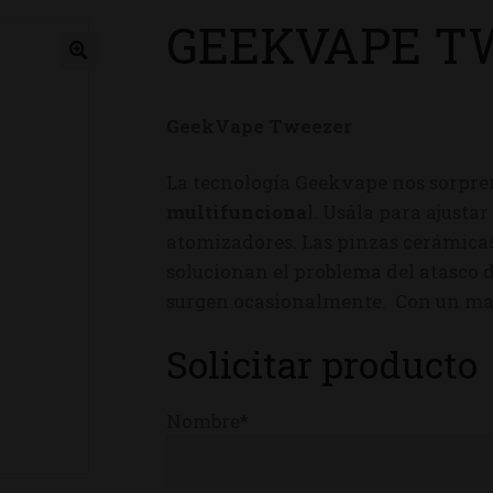
GEEKVAPE T
ienda
GeekVape Tweezer
La tecnología Geekvape nos sorpr
multifunciona
l. Usála para ajustar 
atomizadores. Las pinzas cerámica
solucionan el problema del atasco d
surgen ocasionalmente. Con un man
Solicitar producto
Nombre*