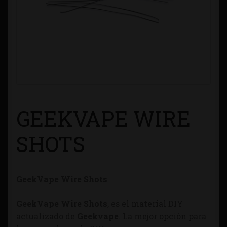
Contacto
Información sobre Envíos
Métodos de Pago
Métodos de Pago
GEEKVAPE WIRE
Mi Cuenta
SHOTS
Política de Cookies
GeekVape Wire Shots
Política de Privacidad
GeekVape Wire Shots
, es el material DIY
Quienes Somos
actualizado de
Geekvape
. La mejor opción para