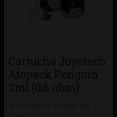
Contacto
Información sobre Envíos
Métodos de Pago
Métodos de Pago
Cartucho Joyetech
Mi Cuenta
Atopack Penguin
Política de Cookies
2ml (0,6 ohm)
Política de Privacidad
Incluye resistencia JVIC1 0.6ohm MTL
Quienes Somos