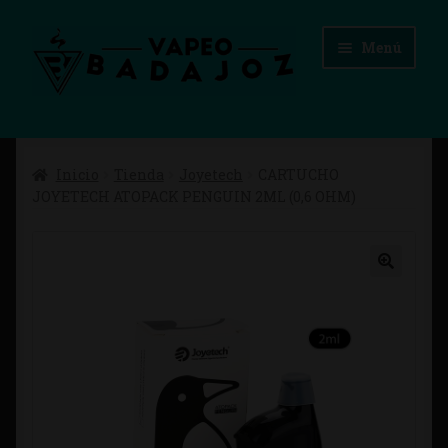
Ir
Ir
Menú
a
al
la
contenido
navegación
Inicio
Inicio
Tienda
Joyetech
CARTUCHO
Advertencias Legales
JOYETECH ATOPACK PENGUIN 2ML (0,6 OHM)
Aviso Legal
Blog
Carrito
Checkout
Condiciones de compra