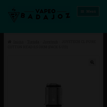
Ir
Ir
Menú
a
al
la
contenido
navegación
Inicio
Inicio
Tienda
Joyetech
JOYETECH CL PURE
Advertencias Legales
COTTON HEAD 0,5 OHM (PACK 5 UD)
Aviso Legal
Blog
Carrito
Checkout
Condiciones de compra