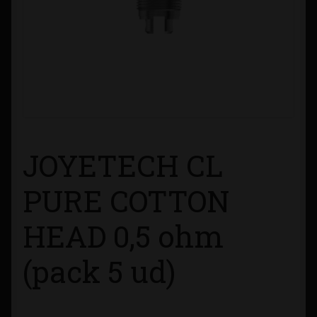
Contacto
Información sobre Envíos
Métodos de Pago
Métodos de Pago
JOYETECH CL
Mi Cuenta
PURE COTTON
Política de Cookies
HEAD 0,5 ohm
Política de Privacidad
(pack 5 ud)
Quienes Somos