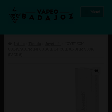
Ir
Ir
Menú
a
al
la
contenido
navegación
Inicio
Inicio
Tienda
Joyetech
JOYETECH
Advertencias Legales
CUBIS/AIO/MINI CUBOID BF COIL 0,6 OHM SS316
(PACK 5)
Aviso Legal
Blog
Carrito
Checkout
Condiciones de compra