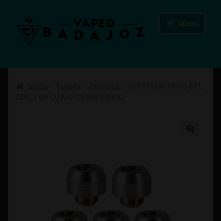
Ir
Ir
Menú
a
al
la
contenido
navegación
Inicio
Inicio
Tienda
Joyetech
JOYETECH PROC-BFL
Advertencias Legales
COIL FOR CUAIO/CUBIS 2 (5PX)
Aviso Legal
Blog
Carrito
Checkout
Condiciones de compra