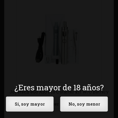
¿Eres mayor de 18 años?
Joyetech eGo AIO Pro C starter kit W/O Battery
Leer más