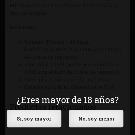
Mientras tanto, es totalmente desmontable y
fácil de limpiar.
Parámetro
Tamaño: 25.0mm * 44.0mm
(estándar) 25.0mm * 53.0mm (con el tubo
de cristal de repuesto)
Capacidad: 2.0ml (puede ser cambiado a
4.5ml con el tubo de cristal de repuesto)
Color: plata, rojo, amarillo, azul, cian
Cabezas aplicables: Cabezas serie ProC
¿Eres mayor de 18 años?
Productos relacionados