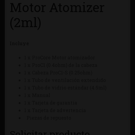
Motor Atomizer
Tienda
(2ml)
Incluye
1 x ProCore Motor atomizador
1 x ProC1 (0.4ohm) de la cabeza
1 x Cabeza ProC1-S (0.25ohm)
1 x Tubo de ventilación extendido
1 x Tubo de vidrio estándar (4.5ml)
1 x Manual
1 x Tarjeta de garantía
1 x Tarjeta de advertencia
Piezas de repuesto
Solicitar producto