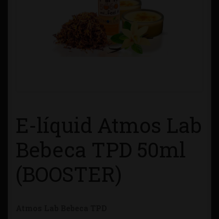
Contacto
Información sobre Envíos
Métodos de Pago
Métodos de Pago
E-líquid Atmos Lab
Mi Cuenta
Bebeca TPD 50ml
Política de Cookies
(BOOSTER)
Política de Privacidad
Quienes Somos
Atmos Lab Bebeca TPD