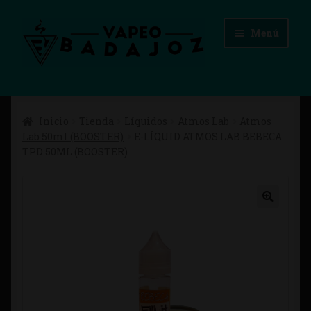
Ir
Ir
Menú
a
al
la
contenido
navegación
Inicio
Inicio
Tienda
Líquidos
Atmos Lab
Atmos
Advertencias Legales
Lab 50ml (BOOSTER)
E-LÍQUID ATMOS LAB BEBECA
TPD 50ML (BOOSTER)
Aviso Legal
Blog
Carrito
Checkout
Condiciones de compra