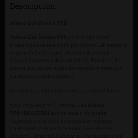
Descripción
Atmos Lab Bebeca TPD
Atmos Lab Bebeca TPD
es el mejor sabor
a tabaco jamás realizado por Atmos Lab según la
comunidad del vapeo. Atmos Lab Bebeca
Eliquid tiene un sabor completo, duradero, de
aroma suave, con notas de vainilla y nuez con
un regusto extraordinario.
Sin más introducción necesaria. Sólo Bebeca.
Nota importante: El
Atmos Lab Bebeca
TPD
(BOOSTER)
es una base y no puede
vapearse por sí solo. Es necesario comprar
un
Nicokit
y elegir la nicotina que desees
(0mg/ml, 10mg/ml o 20mg/ml ) para añadirlo a