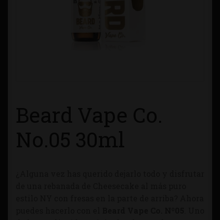
Contacto
Información sobre Envíos
Métodos de Pago
Métodos de Pago
Beard Vape Co.
Mi Cuenta
No.05 30ml
Política de Cookies
¿Alguna vez has querido dejarlo todo y disfrutar
Política de Privacidad
de una rebanada de Cheesecake al más puro
estilo NY con fresas en la parte de arriba? Ahora
Quienes Somos
puedes hacerlo con el
Beard Vape Co. Nº05
. Uno