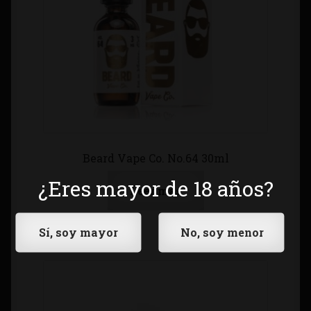
Beard Vape Co. No.64 30ml
¿Eres mayor de 18 años?
Leer más