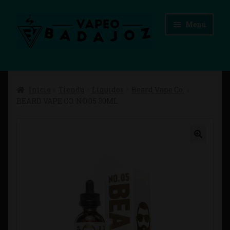
Ir
Ir
Menú
a
al
la
contenido
navegación
Inicio
Inicio
Tienda
Líquidos
Beard Vape Co.
Advertencias Legales
BEARD VAPE CO. NO.05 30ML
Aviso Legal
Blog
Carrito
Checkout
Condiciones de compra