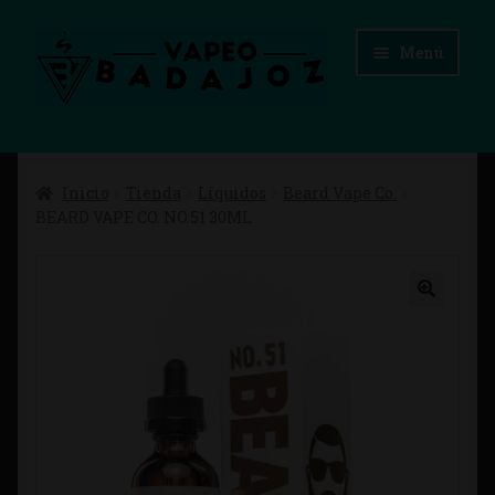
Ir
Ir
Menú
a
al
la
contenido
navegación
Inicio
Inicio
Tienda
Líquidos
Beard Vape Co.
Advertencias Legales
BEARD VAPE CO. NO.51 30ML
Aviso Legal
Blog
Carrito
Checkout
Condiciones de compra