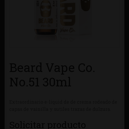
Contacto
Información sobre Envíos
Métodos de Pago
Métodos de Pago
Beard Vape Co.
Mi Cuenta
No.51 30ml
Política de Cookies
Extraordinario e-liquid de de crema rodeado de
Política de Privacidad
capas de vainilla y sutiles trazas de dulzura.
Quienes Somos
Solicitar producto