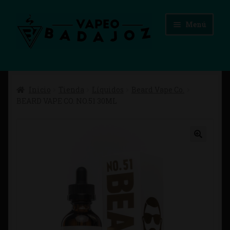
Ir
Ir
Menú
a
al
la
contenido
navegación
Inicio
Inicio
Tienda
Líquidos
Beard Vape Co.
Advertencias Legales
BEARD VAPE CO. NO.51 30ML
Aviso Legal
Blog
Carrito
Checkout
Condiciones de compra