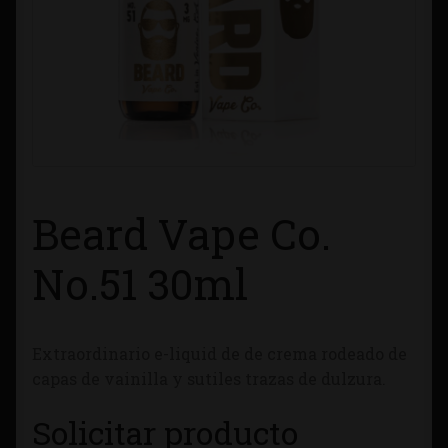
Contacto
Información sobre Envíos
Métodos de Pago
Métodos de Pago
Beard Vape Co.
Mi Cuenta
No.51 30ml
Política de Cookies
Extraordinario e-liquid de de crema rodeado de
Política de Privacidad
capas de vainilla y sutiles trazas de dulzura.
Quienes Somos
Solicitar producto