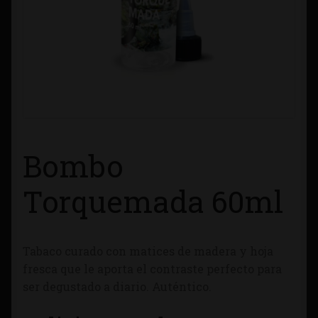
Contacto
Información sobre Envíos
Métodos de Pago
Métodos de Pago
Bombo
Mi Cuenta
Torquemada 60ml
Política de Cookies
Tabaco curado con matices de madera y hoja
Política de Privacidad
fresca que le aporta el contraste perfecto para
ser degustado a diario. Auténtico.
Quienes Somos