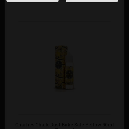
Charlies Chalk Dust Bake Sale Yellow 50ml