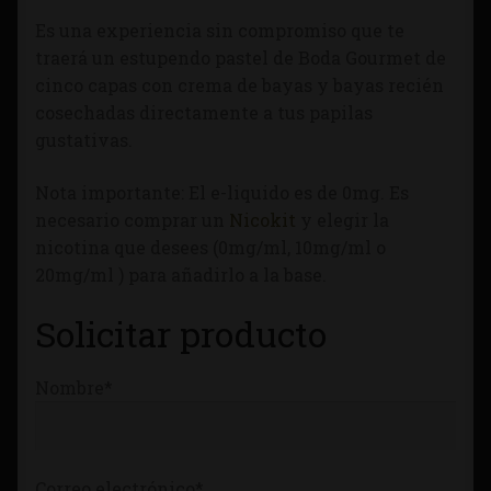
Tienda
Es una experiencia sin compromiso que te
traerá un estupendo pastel de Boda Gourmet de
cinco capas con crema de bayas y bayas recién
cosechadas directamente a tus papilas
gustativas.
Nota importante: El e-liquido es de 0mg. Es
necesario comprar un
Nicokit
y elegir la
nicotina que desees (0mg/ml, 10mg/ml o
20mg/ml ) para añadirlo a la base.
Solicitar producto
Nombre*
Correo electrónico*