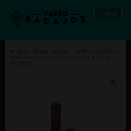
Ir
Ir
Menú
a
al
la
contenido
navegación
Inicio
Inicio
Tienda
Líquidos
Charlies Chalk Dust
Advertencias Legales
CHARLIES CHALK DUST BAKE SALE PURPLE 50ML
(BOOSTER)
Aviso Legal
Blog
Carrito
Checkout
Condiciones de compra