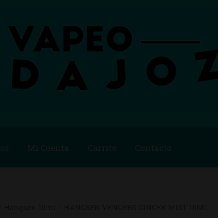
os
Mi Cuenta
Carrito
Contacto
Blog
Carrito
Checkout
Condiciones de compra
Contac
ago
Métodos de Pago
Mi Cuenta
Política de Cookies
Hangsen 10ml
HANGSEN VENGERS GINGER MIST 10ML