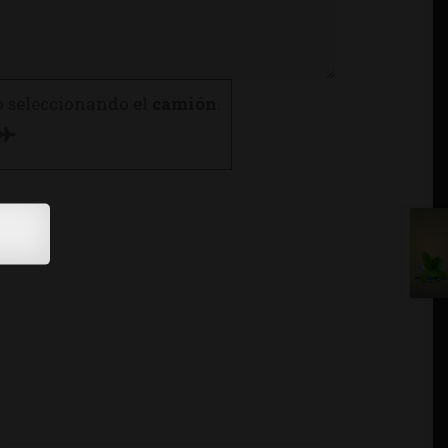
o seleccionando el
camión
.