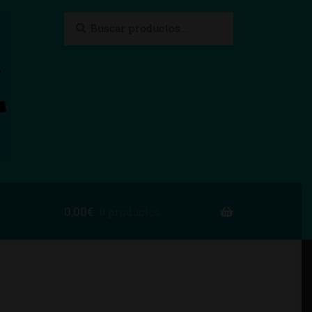
Buscar
Buscar
por:
0,00
€
0 productos
to