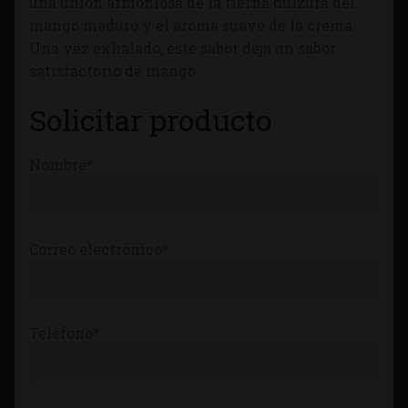
una unión armoniosa de la tierna dulzura del
Tienda
mango maduro y el aroma suave de la crema.
Una vez exhalado, este sabor deja un sabor
satisfactorio de mango.
Solicitar producto
Nombre*
Correo electrónico*
Teléfono*