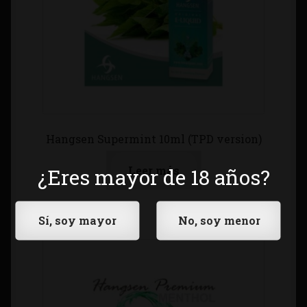
Hangsen Supermint 10ml (TPD version)
Leer más
¿Eres mayor de 18 años?