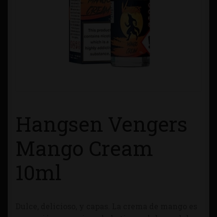
Contacto
Información sobre Envíos
Métodos de Pago
Métodos de Pago
Hangsen Vengers
Mi Cuenta
Mango Cream
Política de Cookies
10ml
Política de Privacidad
Quienes Somos
Dulce, delicioso, y capas. La crema de mango es