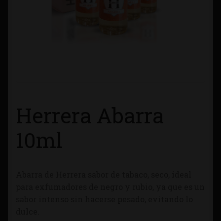
Contacto
Información sobre Envíos
Métodos de Pago
Métodos de Pago
Herrera Abarra
Mi Cuenta
10ml
Política de Cookies
Abarra de Herrera
sabor de tabaco, seco, ideal
Política de Privacidad
para exfumadores de negro y rubio, ya que es un
sabor intenso sin hacerse pesado, evitando lo
Quienes Somos
dulce.