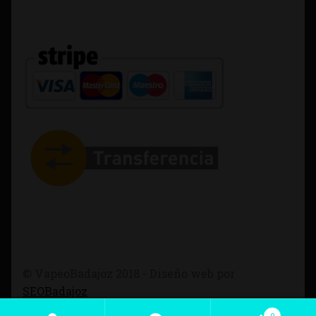
© VapeoBadajoz 2018 - Diseño web por
SEOBadajoz
0