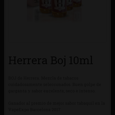
Contacto
Información sobre Envíos
Métodos de Pago
Métodos de Pago
Herrera Boj 10ml
Mi Cuenta
BOJ de Herrera. Mezcla de tabacos
Política de Cookies
cuidadosamente selecconados. Buen golpe de
garganta y sabor excelente, seco e intenso.
Política de Privacidad
Ganador al premio de mejor sabor tabaquil en la
Quienes Somos
VapeExpo Barcelona 2017