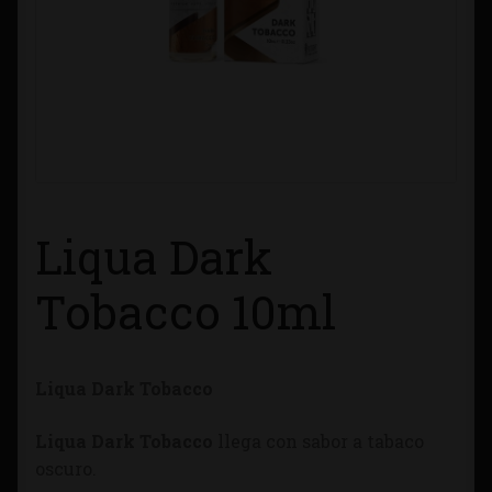
Contacto
Información sobre Envíos
Métodos de Pago
Métodos de Pago
Liqua Dark
Mi Cuenta
Tobacco 10ml
Política de Cookies
Liqua Dark Tobacco
Política de Privacidad
Liqua Dark Tobacco
llega con sabor a tabaco
Quienes Somos
oscuro.