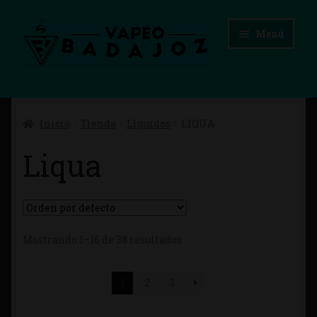
Ir
Ir
Menú
a
al
la
contenido
navegación
Inicio
Inicio
Tienda
Líquidos
LIQUA
Advertencias Legales
Liqua
Aviso Legal
Blog
Carrito
Mostrando 1–16 de 38 resultados
Checkout
1
2
3
Condiciones de compra