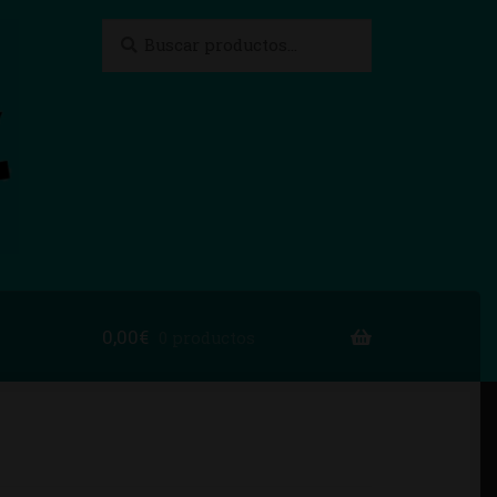
Buscar
Buscar
por:
0,00
€
0 productos
to