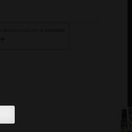
o seleccionando el
corazón
.