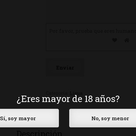
Por favor, prueba que eres human
Categoría:
Liqua
¿Eres mayor de 18 años?
Descripción