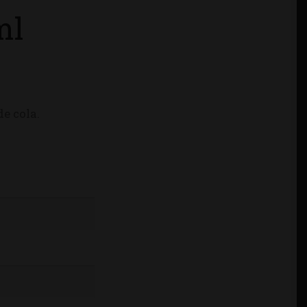
ml
de cola.