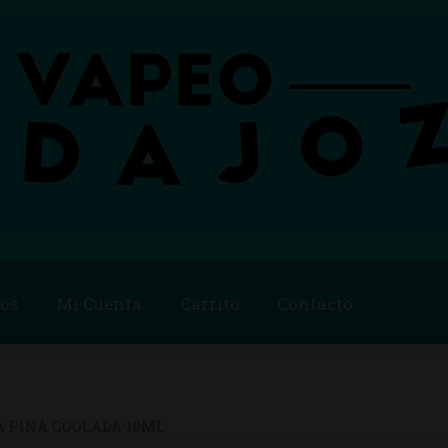
os
Mi Cuenta
Carrito
Contacto
Blog
Carrito
Checkout
Condiciones de compra
Contac
ago
Métodos de Pago
Mi Cuenta
Política de Cookies
A PINA COOLADA 10ML