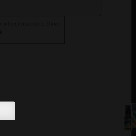
o seleccionando el
llave
.