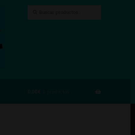
Buscar
Buscar
por:
0,00
€
0 productos
to