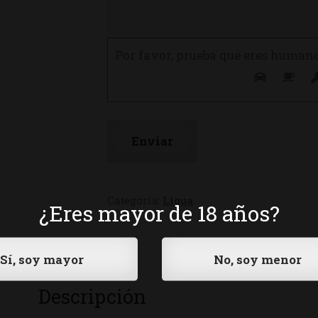
Por favor, prueba que eres human
Categoría:
Liqua
¿Eres mayor de 18 años?
Descripción