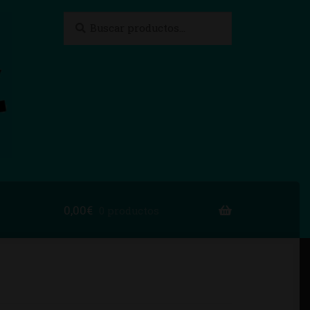
Buscar
Buscar
por:
0,00
€
0 productos
to