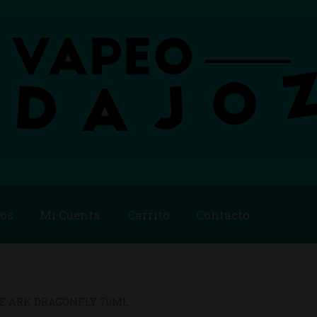
os
Mi Cuenta
Carrito
Contacto
Blog
Carrito
Checkout
Condiciones de compra
Contac
ago
Métodos de Pago
Mi Cuenta
Política de Cookies
E ARK DRAGONFLY 70ML