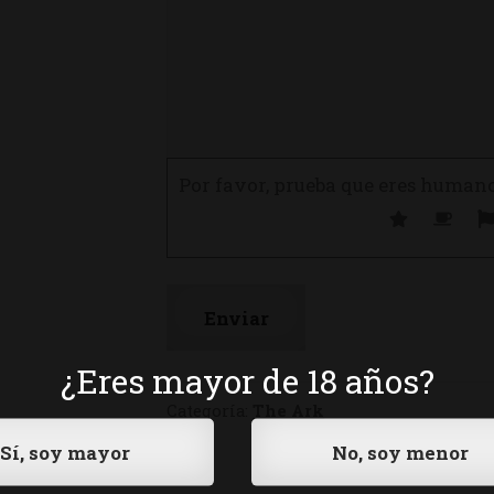
Por favor, prueba que eres human
¿Eres mayor de 18 años?
Categoría:
The Ark