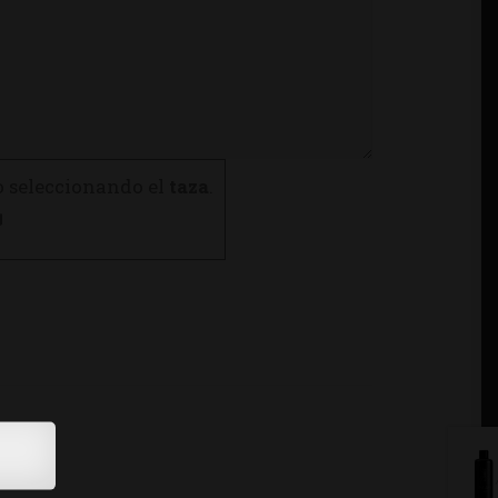
o seleccionando el
taza
.