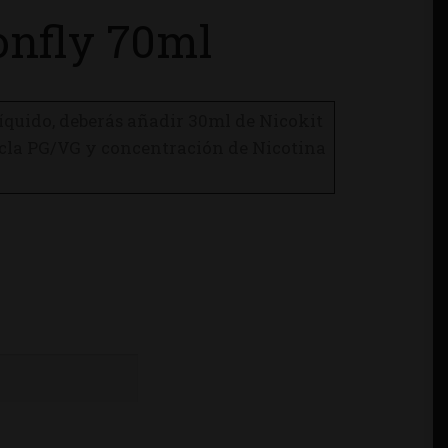
onfly 70ml
líquido, deberás añadir 30ml de Nicokit
ezcla PG/VG y concentración de Nicotina