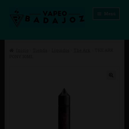
Ir
Ir
Menú
a
al
la
contenido
navegación
Inicio
Inicio
Tienda
Líquidos
The Ark
THE ARK
Advertencias Legales
PONY 30ML
Aviso Legal
Blog
Carrito
Checkout
Condiciones de compra