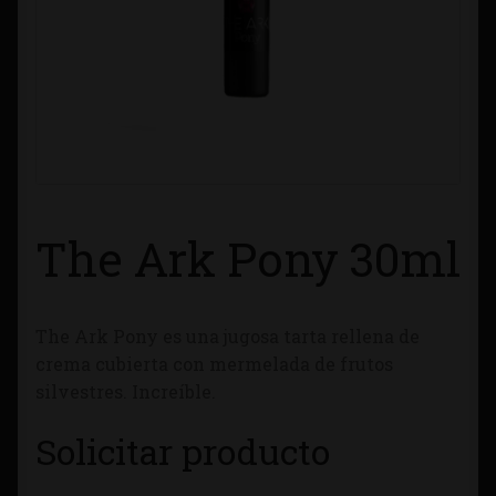
Contacto
Información sobre Envíos
Métodos de Pago
Métodos de Pago
The Ark Pony 30ml
Mi Cuenta
The Ark Pony es una jugosa tarta rellena de
Política de Cookies
crema cubierta con mermelada de frutos
silvestres. Increíble.
Política de Privacidad
Solicitar producto
Quienes Somos